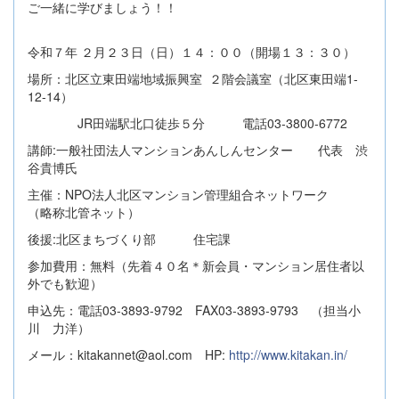
ご一緒に学びましょう！！
令和７年 ２月２３日（日）１４：００（開場１３：３０）
場所：北区立東田端地域振興室 ２階会議室（北区東田端1-
12-14）
JR田端駅北口徒歩５分 電話03-3800-6772
講師:一般社団法人マンションあんしんセンター 代表 渋
谷貴博氏
主催：NPO法人北区マンション管理組合ネットワーク
（略称北管ネット）
後援:北区まちづくり部 住宅課
参加費用：無料（先着４０名＊新会員・マンション居住者以
外でも歓迎）
申込先：電話03-3893-9792 FAX03-3893-9793 （担当小
川 力洋）
メール：kitakannet@aol.com HP:
http://www.kitakan.in/