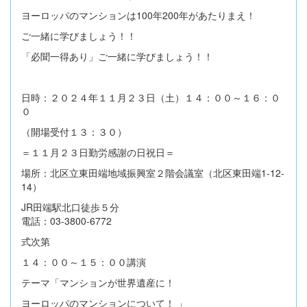
ヨーロッパのマンションは100年200年があたりまえ！
ご一緒に学びましょう！！
「必聞一得あり」ご一緒に学びましょう！！
日時：２０２４年１１月２３日（土）１４：００～１６：０
０
（開場受付１３：３０）
＝１１月２３日勤労感謝の日祝日＝
場所：北区立東田端地域振興室２階会議室（北区東田端1-12-
14）
JR田端駅北口徒歩５分
電話：03-3800-6772
式次第
１４：００～１５：００講演
テーマ「マンションが世界遺産に！
ヨーロッパのマンションについて！ 」