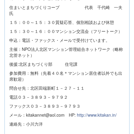
住まいとまちづくりコープ 代表 千代崎 一夫
氏
１５：００～１５：３０質疑応答、個別相談および休憩
１５：３０～１６：００マンション交流会（フリートーク）
申込：電話・ファックス・メールで受付けています。
主催：NPO法人北区マンション管理組合ネットワーク（略称
北管ネット）
後援:北区まちづくり部 住宅課
参加費用：無料（先着４０名＊マンション居住者以外でも出
席歓迎）
問合せ先：北区田端新町１－２７－１１
電話０３－３８９３－９７９２
ファックス０３－３８９３－９７９３
メール：kitakannet@aol.com HP:
http://www.kitakan.in/
連絡先：小川力洋