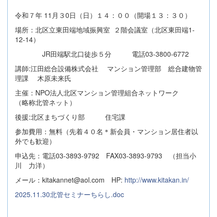
令和７年 11月３0日（日）１４：００（開場１３：３０）
場所：北区立東田端地域振興室 ２階会議室（北区東田端1-
12-14）
JR田端駅北口徒歩５分 電話03-3800-6772
講師:江田総合設備株式会社 マンション管理部 総合建物管
理課 木原未来氏
主催：NPO法人北区マンション管理組合ネットワーク
（略称北管ネット）
後援:北区まちづくり部 住宅課
参加費用：無料（先着４０名＊新会員・マンション居住者以
外でも歓迎）
申込先：電話03-3893-9792 FAX03-3893-9793 （担当小
川 力洋）
メール：kitakannet@aol.com HP:
http://www.kitakan.in/
2025.11.30北管セミナーちらし.doc