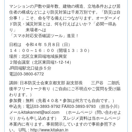
マンションの戸数や築年数、建物の構造、立地条件および居
住者の構成などにより防災対策は千差万別です。「防災は自
分事！」こそ、命を守る備えにつながります。オーダーメイ
ド防災・減災対策とは、何を行えばよいか？「必聞一得あ
り」 来場者へは
「スマホ対応安否確認ツール」進呈！
日程は 令和４年 ５月８日（日）
１４：００～１６：００（開場１３：３０）
場所：北区立東田端地域振興室
２階会議室（北区東田端1-12-14）
JR田端駅北口徒歩５分
電話03-3800-6772
講師: 日本防災士会東京都支部 副支部長 三戸谷 二朗氏
後半フリートーク有り（ご自由にご不明点やご質問を受け賜
わります。）
参加費：無料（先着４０名＊参加は何方でも自由です。）
申込先：電話03-3893-9792 FAX03-3893-9793 （担当小川）
メールkitakannet@aol.com （ホームページ（問い合わせよ
り）からも申し込めます） 又レジメ資料は当ホームページ
本案内に有ります。事前開示していますので事前参照下さ
い。 URL : http://www.kitakan.in