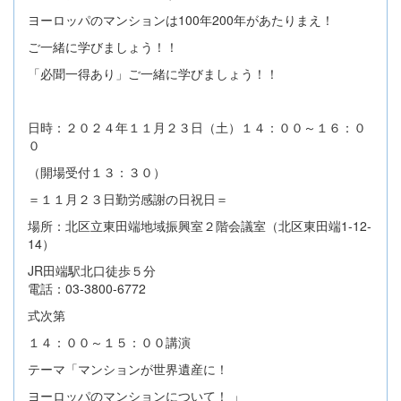
ヨーロッパのマンションは100年200年があたりまえ！
ご一緒に学びましょう！！
「必聞一得あり」ご一緒に学びましょう！！
日時：２０２４年１１月２３日（土）１４：００～１６：０
０
（開場受付１３：３０）
＝１１月２３日勤労感謝の日祝日＝
場所：北区立東田端地域振興室２階会議室（北区東田端1-12-
14）
JR田端駅北口徒歩５分
電話：03-3800-6772
式次第
１４：００～１５：００講演
テーマ「マンションが世界遺産に！
ヨーロッパのマンションについて！ 」