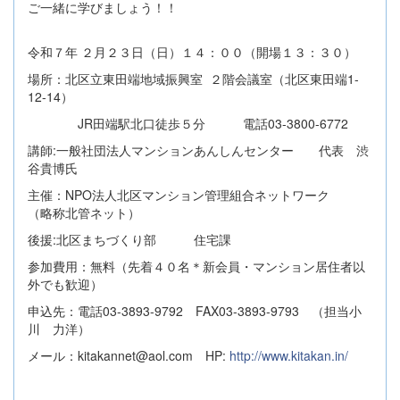
ご一緒に学びましょう！！
令和７年 ２月２３日（日）１４：００（開場１３：３０）
場所：北区立東田端地域振興室 ２階会議室（北区東田端1-
12-14）
JR田端駅北口徒歩５分 電話03-3800-6772
講師:一般社団法人マンションあんしんセンター 代表 渋
谷貴博氏
主催：NPO法人北区マンション管理組合ネットワーク
（略称北管ネット）
後援:北区まちづくり部 住宅課
参加費用：無料（先着４０名＊新会員・マンション居住者以
外でも歓迎）
申込先：電話03-3893-9792 FAX03-3893-9793 （担当小
川 力洋）
メール：kitakannet@aol.com HP:
http://www.kitakan.in/