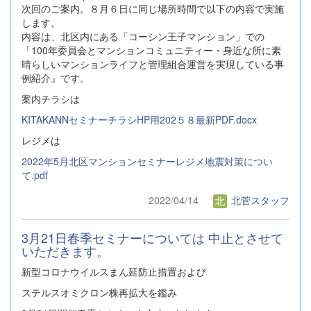
次回のご案内。８月６日に同じ場所時間で以下の内容で実施
します。
内容は、北区内にある「コーシン王子マンション」での
「100年委員会とマンションコミュニティー・身近な所に素
晴らしいマンションライフと管理組合運営を実現している事
例紹介』です。
案内チラシは
KITAKANNセミナーチラシHP用202５８最新PDF.docx
レジメは
2022年5月北区マンションセミナーレジメ地震対策につい
て.pdf
2022/04/14
北菅スタッフ
3月21日春季セミナーについては 中止とさせて
いただきます。
新型コロナウイルスまん延防止措置および
ステルスオミクロン株再拡大を鑑み