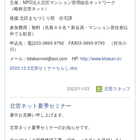
主催：NPO法人北区マンション管理組合ネットワーク
（略称北管ネット）
後援:北区まちづくり部 住宅課
参加費用：無料（先着４０名＊新会員・マンション居住者以
外でも歓迎）
申込先：電話03-3893-9792 FAX03-3893-9793 （担当小
川）
メール：kitakannet@aol.com HP:
http://www.kitakan.in/
2023.12.3北管セミナーちらし.doc
2023/11/03
北菅スタッフ
北管ネット夏季セミナー
暑中お見舞い申し上げます。
北管ネット夏季セミナーのお知らせです。
テーマは「小規模修繕工事」です。（チラシを添付しまし