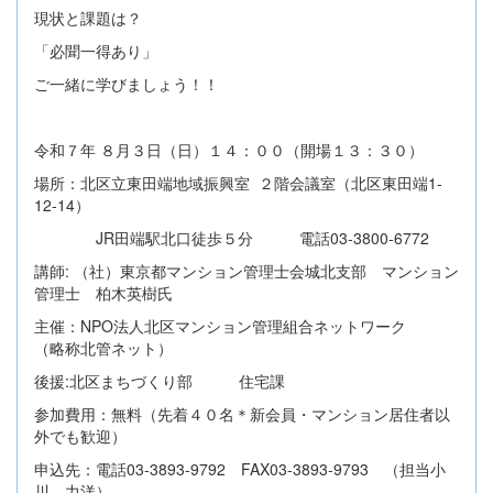
現状と課題は？
「必聞一得あり」
ご一緒に学びましょう！！
令和７年 ８月３日（日）１４：００（開場１３：３０）
場所：北区立東田端地域振興室 ２階会議室（北区東田端1-
12-14）
JR田端駅北口徒歩５分 電話03-3800-6772
講師: （社）東京都マンション管理士会城北支部 マンション
管理士 柏木英樹氏
主催：NPO法人北区マンション管理組合ネットワーク
（略称北管ネット）
後援:北区まちづくり部 住宅課
参加費用：無料（先着４０名＊新会員・マンション居住者以
外でも歓迎）
申込先：電話03-3893-9792 FAX03-3893-9793 （担当小
川 力洋）