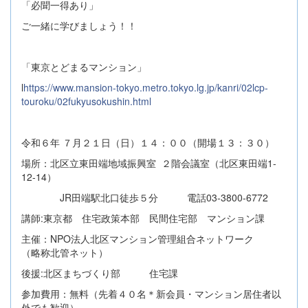
「必聞一得あり」
ご一緒に学びましょう！！
「東京とどまるマンション」
l
https://www.mansion-tokyo.metro.tokyo.lg.jp/kanri/02lcp-
touroku/02fukyusokushin.html
令和６年 ７月２１日（日）１４：００（開場１３：３０）
場所：北区立東田端地域振興室 ２階会議室（北区東田端1-
12-14）
JR田端駅北口徒歩５分 電話03-3800-6772
講師:東京都 住宅政策本部 民間住宅部 マンション課
主催：NPO法人北区マンション管理組合ネットワーク
（略称北管ネット）
後援:北区まちづくり部 住宅課
参加費用：無料（先着４０名＊新会員・マンション居住者以
外でも歓迎）